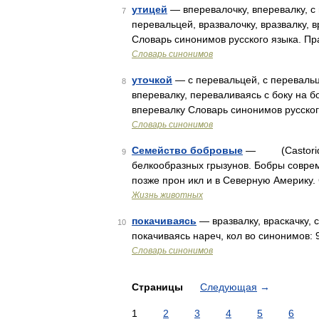
утицей
— вперевалочку, вперевалку, с 
7
перевальцей, вразвалочку, вразвалку, 
Словарь синонимов русского языка. Пр
Словарь синонимов
уточкой
— с перевальцей, с перевальце
8
вперевалку, переваливаясь с боку на бо
вперевалку Словарь синонимов русског
Словарь синонимов
Семейство бобровые
— (Castoridae)
9
белкообразных грызунов. Бобры совреме
позже прон икл и в Северную Америку
Жизнь животных
покачиваясь
— вразвалку, враскачку, 
10
покачиваясь нареч, кол во синонимов: 9
Словарь синонимов
Страницы
Следующая
→
1
2
3
4
5
6