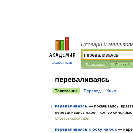
Словари и энциклоп
academic.ru
Толкования
Переводы
переваливаясь
Толкование
Перевод
Книги
переваливаясь
— покачиваясь, вразва
1
переваливаясь нареч, кол во синонимов:
Словарь синонимов
переваливаясь с боку на бок
— нареч,
2