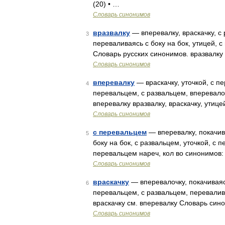
(20) • …
Словарь синонимов
вразвалку
— вперевалку, враскачку, с 
3
переваливаясь с боку на бок, утицей, 
Словарь русских синонимов. вразвалку
Словарь синонимов
вперевалку
— враскачку, уточкой, с пе
4
перевальцем, с развальцем, вперевалоч
вперевалку вразвалку, враскачку, утице
Словарь синонимов
с перевальцем
— вперевалку, покачива
5
боку на бок, с развальцем, уточкой, с 
перевальцем нареч, кол во синонимов: 
Словарь синонимов
враскачку
— вперевалочку, покачиваясь
6
перевальцем, с развальцем, перевалива
враскачку см. вперевалку Словарь син
Словарь синонимов