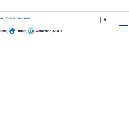
ка
,
Реклама на сайте
18+
omla,
Drupal,
WordPress, MODx.