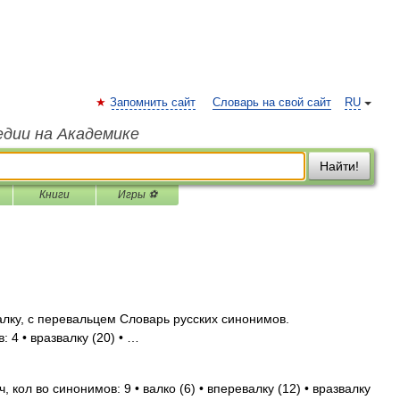
Запомнить сайт
Словарь на свой сайт
RU
едии на Академике
Найти!
Книги
Игры ⚽
лку, с перевальцем Словарь русских синонимов.
 4 • вразвалку (20) • …
 кол во синонимов: 9 • валко (6) • вперевалку (12) • вразвалку