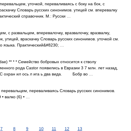
перевальцем, уточкой, переваливаясь с боку на бок, с
враскачку Словарь русских синонимов. утицей см. вперевалку
актический справочник. М.: Русски …
м, с развальцем, вперевалочку, вразвалочку, вразвалку,
к, утицей, враскачку Словарь русских синонимов. уточкой см.
о языка. Практический&#8230; …
 ** * * Семейство бобровых относится к стволу
нного рода Castor появились в Евразии 3 7 млн. лет назад,
. С охран ил ось л ига ь два вида. Бобр во …
с перевальцем, переваливаясь Словарь русских синонимов.
 • валко (6) • …
7
8
9
10
11
12
13